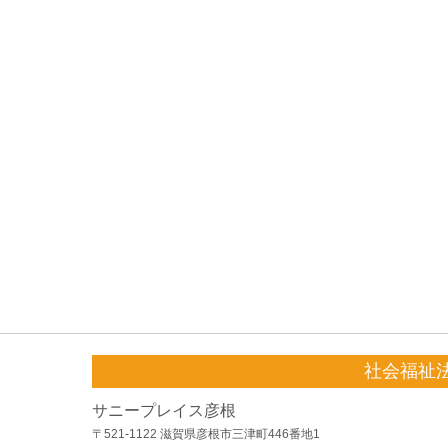
社会福祉
サニープレイス彦根
〒521-1122 滋賀県彦根市三津町446番地1