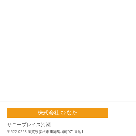
株式会社 ひなた
サニープレイス河瀬
〒522-0223 滋賀県彦根市川瀬馬場町971番地1