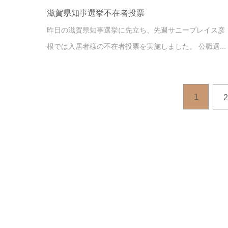
滋賀県知事選挙不在者投票
昨日の滋賀県知事選挙に先立ち、先週サニープレイス彦
根では入居者様の不在者投票を実施しました。 公職選...
1
2